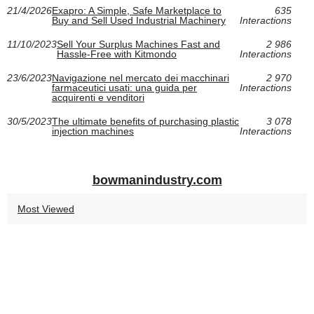
21/4/2026
Exapro: A Simple, Safe Marketplace to
635
Buy and Sell Used Industrial Machinery
Interactions
11/10/2023
Sell Your Surplus Machines Fast and
2 986
Hassle-Free with Kitmondo
Interactions
23/6/2023
Navigazione nel mercato dei macchinari
2 970
farmaceutici usati: una guida per
Interactions
acquirenti e venditori
30/5/2023
The ultimate benefits of purchasing plastic
3 078
injection machines
Interactions
bowmanindustry.com
Most Viewed